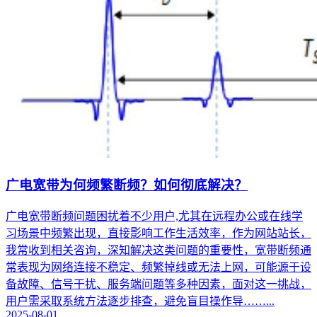
广电宽带为何频繁断频？如何彻底解决？
广电宽带断频问题困扰着不少用户,尤其在远程办公或在线学
习场景中频繁出现，直接影响工作生活效率，作为网站站长，
我常收到相关咨询，深知解决这类问题的重要性，宽带断频通
常表现为网络连接不稳定、频繁掉线或无法上网，可能源于设
备故障、信号干扰、服务端问题等多种因素，面对这一挑战，
用户需采取系统方法逐步排查，避免盲目操作导……...
2025-08-01