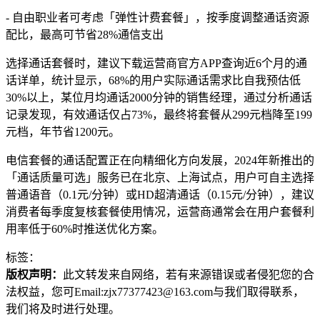
- 自由职业者可考虑「弹性计费套餐」，按季度调整通话资源
配比，最高可节省28%通信支出
选择通话套餐时，建议下载运营商官方APP查询近6个月的通
话详单，统计显示，68%的用户实际通话需求比自我预估低
30%以上，某位月均通话2000分钟的销售经理，通过分析通话
记录发现，有效通话仅占73%，最终将套餐从299元档降至199
元档，年节省1200元。
电信套餐的通话配置正在向精细化方向发展，2024年新推出的
「通话质量可选」服务已在北京、上海试点，用户可自主选择
普通语音（0.1元/分钟）或HD超清通话（0.15元/分钟），建议
消费者每季度复核套餐使用情况，运营商通常会在用户套餐利
用率低于60%时推送优化方案。
标签：
版权声明：
此文转发来自网络，若有来源错误或者侵犯您的合
法权益，您可Email:zjx77377423@163.com与我们取得联系，
我们将及时进行处理。