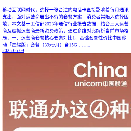
移动互联网时代，选择一张合适的电话卡直接影响着每月通讯
支出，面对运营商层出不穷的套餐方案，消费者常陷入选择困
境，本文基于工信部2023年通信行业报告数据，结合三大运营
商及虚拟运营商最新资费政策，通过多维对比解析当前市场格
局，一、运营商套餐核心要素对比1、基础套餐性价比中国移
动「星耀版」套餐（39元/月）含15G……...
2025-05-09