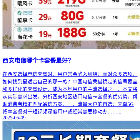
西安电信哪个卡套餐最好？
在西安选择电信套餐时，用户常会陷入纠结：面对众多选项，
如何找到最适合自己的那一款？中国电信凭借稳定的信号覆盖
和多样化的套餐设计，成为本地用户的主流选择之一，本文将
从实际需求出发，分析西安地区热门电信卡套餐的优劣势，帮
助消费者精准匹配通信方案，一、流量大户的首选：天翼5G
畅享套餐对于短视频深度用户或经常需要移动办……...
2025-05-09