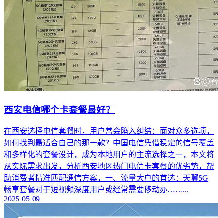
西安电信哪个卡套餐最好？
在西安选择电信套餐时，用户常会陷入纠结：面对众多选项，
如何找到最适合自己的那一款？中国电信凭借稳定的信号覆盖
和多样化的套餐设计，成为本地用户的主流选择之一，本文将
从实际需求出发，分析西安地区热门电信卡套餐的优劣势，帮
助消费者精准匹配通信方案，一、流量大户的首选：天翼5G
畅享套餐对于短视频深度用户或经常需要移动办……...
2025-05-09