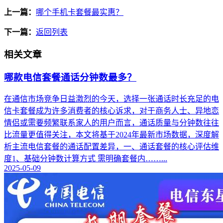
上一篇：
哪个手机卡套餐最实惠？
下一篇：
返回列表
相关文章
哪款电信套餐通话分钟数最多？
在通信市场竞争日益激烈的今天，选择一张通话时长充足的电
信卡套餐成为许多消费者的核心诉求，对于商务人士、异地恋
情侣或需要频繁联系家人的用户而言，通话质量与分钟数往往
比流量更值得关注，本文将基于2024年最新市场数据，深度解
析主流电信套餐的通话配置差异，一、通话套餐的核心评估维
度1、基础分钟数计算方式 需明确套餐内……...
2025-05-09