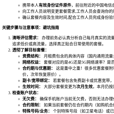
携带本人
有效身份证件原件
，前往附近的中国电信
向工作人员说明变更套餐需求,工作人员会查询你
确认套餐内容及生效时间,配合工作人员完成身份
关键步骤与注意事项：避坑指南
清晰评估需求：
办理前务必认真分析自己每月真实的流量
追求低价或高流量，选择真正贴合日常使用的套餐。
透彻了解目标套餐：
资费结构：
月租费包含的具体内容（国内通用流量
网络权益：
套餐对应的是4G还是5G网络速率？是
合约期与优惠期：
这是重中之重！很多优惠套餐附
价，次年恢复原价）。
副卡/宽带绑定：
若套餐包含免费副卡或优惠宽带，
生效时间：
大部分套餐变更为
次月生效
，本月仍按
检查账户状态：
无欠费：
确保手机账户当前无欠费，否则无法办理
合约限制：
如果当前套餐仍在合约期内（如购机合约
特殊号码/业务：
个别特殊号段（如卫星电话）或已