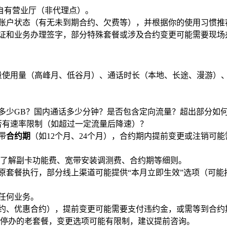
自有营业厅（非代理点）。
的账户状态（有无未到期合约、欠费等），并根据你的使用习惯推
验证和业务办理签字，部分特殊套餐或涉及合约变更可能需要现场
使用量（高峰月、低谷月）、通话时长（本地、长途、漫游）、是
多少GB？国内通话多少分钟？是否包含定向流量？超出部分如
否有速率限制（如超过一定流量后降速）？
带
合约期
（如12个月、24个月），合约期内提前变更或注销可
了解副卡功能费、宽带安装调测费、合约期等细则。
原套餐执行，部分线上渠道可能提供“本月立即生效”选项（可能
任何业务。
、优惠合约），提前变更可能需要支付违约金，或需等到合约期满
停办的老套餐，变更选项可能有限制，建议提前咨询。