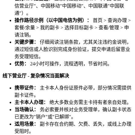
信营业厅"、中国移动"中国移动"、中国联通"中国联
通"）。
操作路径示例（以中国电信为例）：
首页 > 查询办理 >
套餐/余量 > 我的副卡 > 选择目标副卡 > 查看/管理 > 申
请注销。
关键步骤：
仔细阅读注销条款，尤其关注违约金说明，
通过短信或人脸识别完成身份验证，提交申请后留意业
务受理短信。
优势：
24小时可操作，流程透明，节省时间。
线下营业厅 - 复杂情况当面解决
携带证件：
主卡本人身份证原件必带，部分情况需提供
副卡证件。
主卡本人办理：
绝大多数业务需主卡持有者亲自处理。
当场确认：
务必索要并核对业务受理单，确认副卡状态
已更改为"销户"或"已解绑"。
适用场景：
副卡存在合约期、欠费、丢失，或线上办理
受阻时。