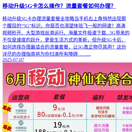
移动升级5G卡怎么操作？流量套餐如何办理？
移动升级5G卡办理流量套餐全攻略当手机右上角悄然出现那
个醒目的“5G”标识，你是否也渴望体验飞一般的网速？高清
视频秒开、大型游戏丝滑运行、海量文件极速下载...5G带来的
不仅是速度的跃升，更是生活方式的革新，但升级5G卡后，
如何选择办理最适合的流量套餐，让5G真正物尽其用？这份
详尽的办理指南将为你扫清所有障碍……...
2025-07-07