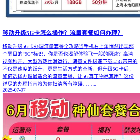
移动升级5G卡怎么操作？流量套餐如何办理？
移动升级5G卡办理流量套餐全攻略当手机右上角悄然出现那
个醒目的“5G”标识，你是否也渴望体验飞一般的网速？高清
视频秒开、大型游戏丝滑运行、海量文件极速下载...5G带来的
不仅是速度的跃升，更是生活方式的革新，但升级5G卡后，
如何选择办理最适合的流量套餐，让5G真正物尽其用？这份
详尽的办理指南将为你扫清所有障碍……...
2025-07-07