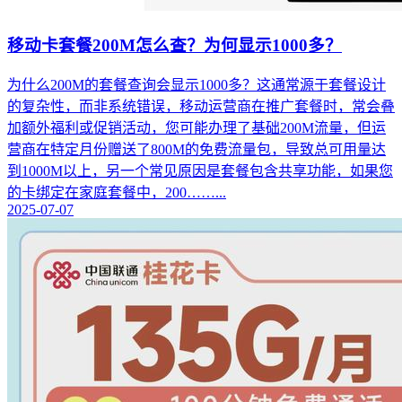
移动卡套餐200M怎么查？为何显示1000多？
为什么200M的套餐查询会显示1000多？这通常源于套餐设计
的复杂性，而非系统错误，移动运营商在推广套餐时，常会叠
加额外福利或促销活动，您可能办理了基础200M流量，但运
营商在特定月份赠送了800M的免费流量包，导致总可用量达
到1000M以上，另一个常见原因是套餐包含共享功能，如果您
的卡绑定在家庭套餐中，200……...
2025-07-07