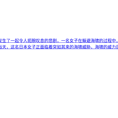
生了一起令人扼腕叹息的悲剧，一名女子在躲避海啸的过程中，
天，这名日本女子正面临着突如其来的海啸威胁，海啸的威力巨大