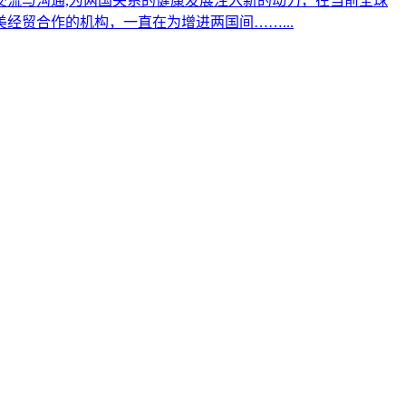
流与沟通,为两国关系的健康发展注入新的动力，在当前全球
贸合作的机构，一直在为增进两国间……...